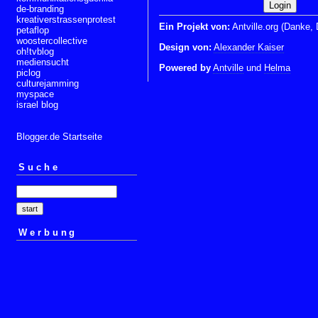
de-branding
kreativerstrassenprotest
Ein Projekt von:
Antville.org (Danke, 
petaflop
woostercollective
Design von:
Alexander Kaiser
oh!tvblog
mediensucht
Powered by
Antville
und
Helma
piclog
culturejamming
myspace
israel blog
Blogger.de Startseite
Suche
Werbung